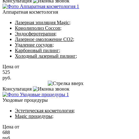
Консультация
Аппаратная косметология
Лазерная эпиляция Magic
;
Криолиполиз Coccon
;
Эндосферотерапия
;
Лазерное омоложение CO2
;
Удаление сосудов
;
Карбоновый пилинг
;
Холодный лазерный пилинг
;
Цена от
525
руб.
Записаться на приём
Консультация
Уходовые процедуры
Эстетическая косметология
;
Magic процедуры
;
Цена от
688
руб