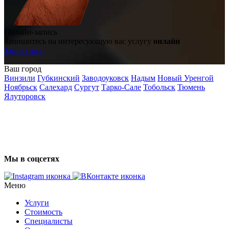
Онлайн-запись
Запишитесь на интересующую вас услугу
онлайн
Записаться
Ваш город
Винзили
Губкинский
Заводоуковск
Надым
Новый Уренгой
Ноябрьск
Салехард
Сургут
Тарко-Сале
Тобольск
Тюмень
Ялуторовск
Мы в соцсетях
Меню
Услуги
Стоимость
Специалисты