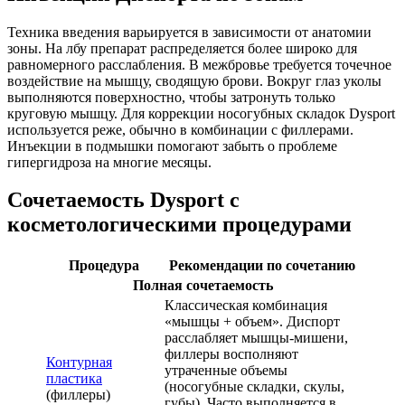
Техника введения варьируется в зависимости от анатомии
зоны. На лбу препарат распределяется более широко для
равномерного расслабления. В межбровье требуется точечное
воздействие на мышцу, сводящую брови. Вокруг глаз уколы
выполняются поверхностно, чтобы затронуть только
круговую мышцу. Для коррекции носогубных складок Dysport
используется реже, обычно в комбинации с филлерами.
Инъекции в подмышки помогают забыть о проблеме
гипергидроза на многие месяцы.
Сочетаемость Dysport с
косметологическими процедурами
Процедура
Рекомендации по сочетанию
Полная сочетаемость
Классическая комбинация
«мышцы + объем». Диспорт
расслабляет мышцы-мишени,
филлеры восполняют
Контурная
утраченные объемы
пластика
(носогубные складки, скулы,
(филлеры)
губы). Часто выполняется в