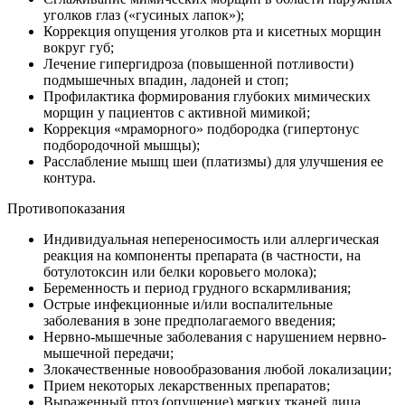
уголков глаз («гусиных лапок»);
Коррекция опущения уголков рта и кисетных морщин
вокруг губ;
Лечение гипергидроза (повышенной потливости)
подмышечных впадин, ладоней и стоп;
Профилактика формирования глубоких мимических
морщин у пациентов с активной мимикой;
Коррекция «мраморного» подбородка (гипертонус
подбородочной мышцы);
Расслабление мышц шеи (платизмы) для улучшения ее
контура.
Противопоказания
Индивидуальная непереносимость или аллергическая
реакция на компоненты препарата (в частности, на
ботулотоксин или белки коровьего молока);
Беременность и период грудного вскармливания;
Острые инфекционные и/или воспалительные
заболевания в зоне предполагаемого введения;
Нервно-мышечные заболевания с нарушением нервно-
мышечной передачи;
Злокачественные новообразования любой локализации;
Прием некоторых лекарственных препаратов;
Выраженный птоз (опущение) мягких тканей лица