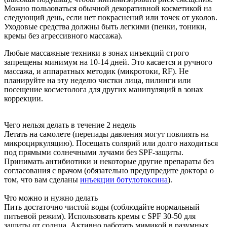
Можно пользоваться обычной декоративной косметикой на
следующий день, если нет покраснений или точек от уколов.
Уходовые средства должны быть легкими (пенки, тоники,
кремы без агрессивного массажа).
Любые массажные техники в зонах инъекций строго
запрещены минимум на 10-14 дней. Это касается и ручного
массажа, и аппаратных методик (микротоки, RF). Не
планируйте на эту неделю чистки лица, пилинги или
посещение косметолога для других манипуляций в зонах
коррекции.
Чего нельзя делать в течение 2 недель
Летать на самолете (перепады давления могут повлиять на
микроциркуляцию). Посещать солярий или долго находиться
под прямыми солнечными лучами без SPF-защиты.
Принимать антибиотики и некоторые другие препараты без
согласования с врачом (обязательно предупредите доктора о
том, что вам сделаны
инъекции ботулотоксина
).
Что можно и нужно делать
Пить достаточно чистой воды (соблюдайте нормальный
питьевой режим). Использовать кремы с SPF 30-50 для
защиты от солнца. Активно работать мимикой в разумных