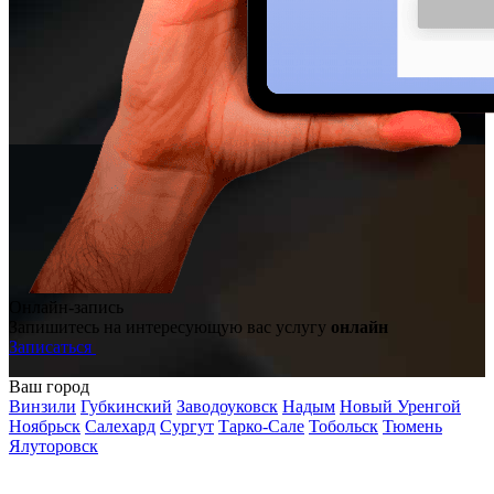
Онлайн-запись
Запишитесь на интересующую вас услугу
онлайн
Записаться
Ваш город
Винзили
Губкинский
Заводоуковск
Надым
Новый Уренгой
Ноябрьск
Салехард
Сургут
Тарко-Сале
Тобольск
Тюмень
Ялуторовск