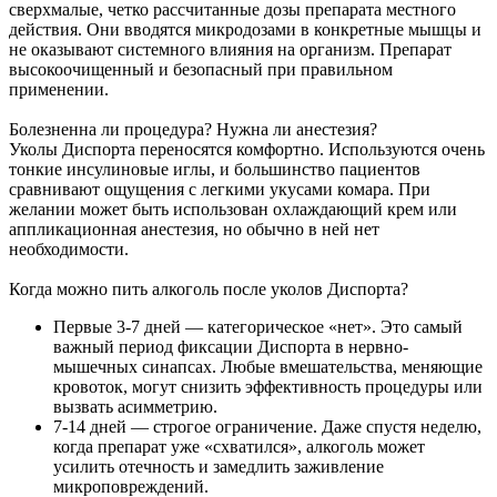
сверхмалые, четко рассчитанные дозы препарата местного
действия. Они вводятся микродозами в конкретные мышцы и
не оказывают системного влияния на организм. Препарат
высокоочищенный и безопасный при правильном
применении.
Болезненна ли процедура? Нужна ли анестезия?
Уколы Диспорта переносятся комфортно. Используются очень
тонкие инсулиновые иглы, и большинство пациентов
сравнивают ощущения с легкими укусами комара. При
желании может быть использован охлаждающий крем или
аппликационная анестезия, но обычно в ней нет
необходимости.
Когда можно пить алкоголь после уколов Диспорта?
Первые 3-7 дней — категорическое «нет». Это самый
важный период фиксации Диспорта в нервно-
мышечных синапсах. Любые вмешательства, меняющие
кровоток, могут снизить эффективность процедуры или
вызвать асимметрию.
7-14 дней — строгое ограничение. Даже спустя неделю,
когда препарат уже «схватился», алкоголь может
усилить отечность и замедлить заживление
микроповреждений.