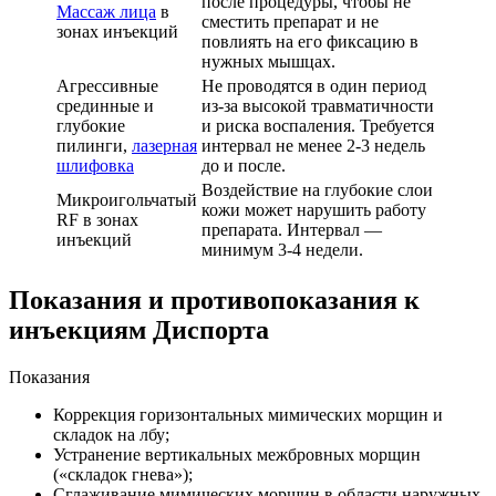
после процедуры, чтобы не
Массаж лица
в
сместить препарат и не
зонах инъекций
повлиять на его фиксацию в
нужных мышцах.
Агрессивные
Не проводятся в один период
срединные и
из-за высокой травматичности
глубокие
и риска воспаления. Требуется
пилинги,
лазерная
интервал не менее 2-3 недель
шлифовка
до и после.
Воздействие на глубокие слои
Микроигольчатый
кожи может нарушить работу
RF в зонах
препарата. Интервал —
инъекций
минимум 3-4 недели.
Показания и противопоказания к
инъекциям Диспорта
Показания
Коррекция горизонтальных мимических морщин и
складок на лбу;
Устранение вертикальных межбровных морщин
(«складок гнева»);
Сглаживание мимических морщин в области наружных