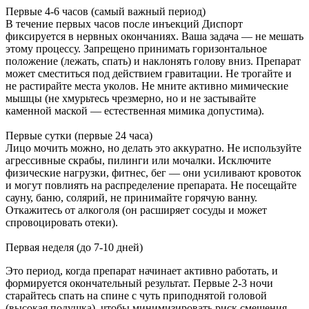
Первые 4-6 часов (самый важный период)
В течение первых часов после инъекций Диспорт
фиксируется в нервных окончаниях. Ваша задача — не мешать
этому процессу. Запрещено принимать горизонтальное
положение (лежать, спать) и наклонять голову вниз. Препарат
может сместиться под действием гравитации. Не трогайте и
не растирайте места уколов. Не мните активно мимические
мышцы (не хмурьтесь чрезмерно, но и не застывайте
каменной маской — естественная мимика допустима).
Первые сутки (первые 24 часа)
Лицо мочить можно, но делать это аккуратно. Не используйте
агрессивные скрабы, пилинги или мочалки. Исключите
физические нагрузки, фитнес, бег — они усиливают кровоток
и могут повлиять на распределение препарата. Не посещайте
сауну, баню, солярий, не принимайте горячую ванну.
Откажитесь от алкоголя (он расширяет сосуды и может
спровоцировать отеки).
Первая неделя (до 7-10 дней)
Это период, когда препарат начинает активно работать, и
формируется окончательный результат. Первые 2-3 ночи
старайтесь спать на спине с чуть приподнятой головой
(высокая подушка), чтобы минимизировать риск смещения.