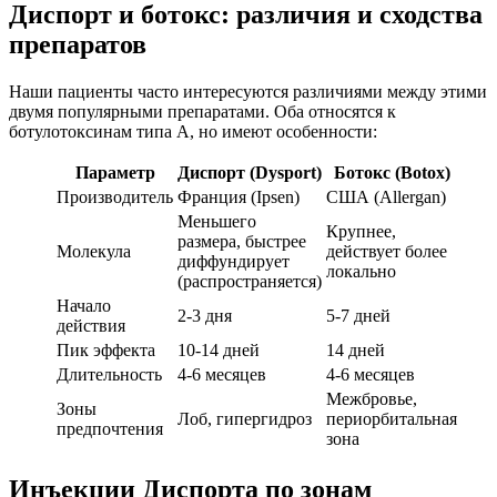
Диспорт и ботокс: различия и сходства
препаратов
Наши пациенты часто интересуются различиями между этими
двумя популярными препаратами. Оба относятся к
ботулотоксинам типа А, но имеют особенности:
Параметр
Диспорт (Dysport)
Ботокс (Botox)
Производитель
Франция (Ipsen)
США (Allergan)
Меньшего
Крупнее,
размера, быстрее
Молекула
действует более
диффундирует
локально
(распространяется)
Начало
2-3 дня
5-7 дней
действия
Пик эффекта
10-14 дней
14 дней
Длительность
4-6 месяцев
4-6 месяцев
Межбровье,
Зоны
Лоб, гипергидроз
периорбитальная
предпочтения
зона
Инъекции Диспорта по зонам