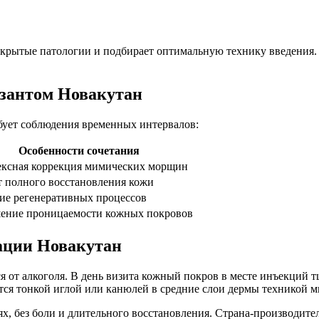
скрытые патологии и подбирает оптимальную технику введения.
изантом Новакутан
бует соблюдения временных интервалов:
Особенности сочетания
ксная коррекция мимических морщин
т полного восстановления кожи
ие регенеративных процессов
ние проницаемости кожных покровов
ации Новакутан
ься от алкоголя. В день визита кожный покров в месте инъекций
ся тонкой иглой или канюлей в средние слои дермы техникой м
ях, без боли и длительного восстановления. Страна-производи