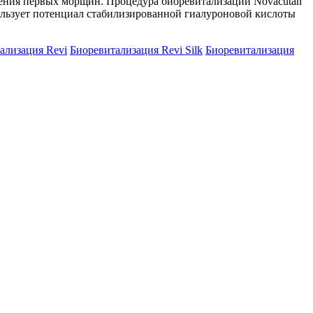
ления первых морщин. Процедура биоревитализации Novacutan
ользует потенциал стабилизированной гиалуроновой кислоты
ализация Revi
Биоревитализация Revi Silk
Биоревитализация