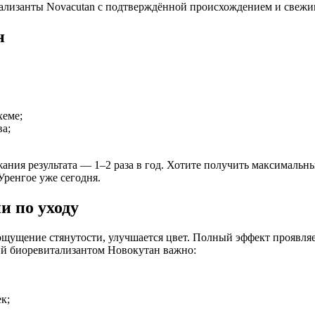
ализанты Novacutan с подтверждённой происхождением и свежим
н
хеме;
а;
ржания результата — 1–2 раза в год. Хотите получить максимал
Уренгое уже сегодня.
и по уходу
ощущение стянутости, улучшается цвет. Полный эффект проявляетс
ий биоревитализантом Новокутан важно:
к;