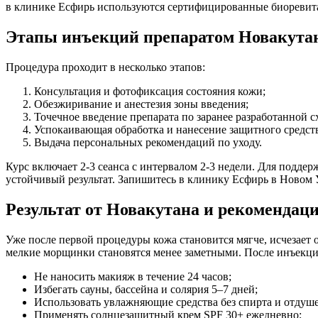
в клинике Есфирь используются сертифицированные биоревит
Этапы инъекций препаратом Новакута
Процедура проходит в несколько этапов:
Консультация и фотофиксация состояния кожи;
Обезжиривание и анестезия зоны введения;
Точечное введение препарата по заранее разработанной с
Успокаивающая обработка и нанесение защитного средств
Выдача персональных рекомендаций по уходу.
Курс включает 2-3 сеанса с интервалом 2-3 недели. Для подде
устойчивый результат. Запишитесь в клинику Есфирь в Новом 
Результат от Новакутана и рекомендаци
Уже после первой процедуры кожа становится мягче, исчезает 
мелкие морщинки становятся менее заметными. После инъекц
Не наносить макияж в течение 24 часов;
Избегать сауны, бассейна и солярия 5–7 дней;
Использовать увлажняющие средства без спирта и отдуше
Применять солнцезащитный крем SPF 30+ ежедневно;