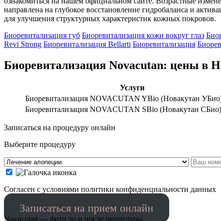
ознакомиться на нашем официальном сайте. Возрастные измене
направлена на глубокое восстановление гидробаланса и актив
для улучшения структурных характеристик кожных покровов.
Биоревитализация губ
Биоревитализация кожи вокруг глаз
Био
Revi Strong
Биоревитализация Bellarti
Биоревитализация
Биорев
Биоревитализация Novacutan: цены в Н
Услуги
Биоревитализация NOVACUTAN YBio (Новакутан УБио)
Биоревитализация NOVACUTAN SBio (Новакутан СБио)
Записаться на процедуру онлайн
Выберите процедуру
Cогласен с условиями
политики конфиденциальности данных
Записаться на прием онлайн
Novacutan — фото до и после процедуры