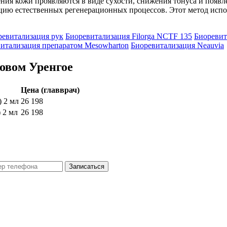
ния кожи проявляются в виде сухости, снижения тонуса и появ
ацию естественных регенерационных процессов. Этот метод исп
ревитализация рук
Биоревитализация Filorga NCTF 135
Биоревит
итализация препаратом Mesowharton
Биоревитализация Neauvia
овом Уренгое
Цена (главврач)
 2 мл
26 198
 2 мл
26 198
Записаться