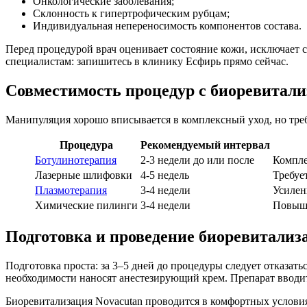
Онкологические заболевания;
Склонность к гипертрофическим рубцам;
Индивидуальная непереносимость компонентов состава.
Перед процедурой врач оценивает состояние кожи, исключает 
специалистам: запишитесь в клинику Есфирь прямо сейчас.
Совместимость процедур с биоревитал
Манипуляция хорошо вписывается в комплексный уход, но тре
Процедура
Рекомендуемый интервал
Ботулинотерапия
2-3 недели до или после
Компле
Лазерные шлифовки
4-5 недель
Требуе
Плазмотерапия
3-4 недели
Усилен
Химические пилинги
3-4 недели
Повыше
Подготовка и проведение биоревитализ
Подготовка проста: за 3–5 дней до процедуры следует отказат
необходимости наносят анестезирующий крем. Препарат вводит
Биоревитализация Novacutan проводится в комфортных услови