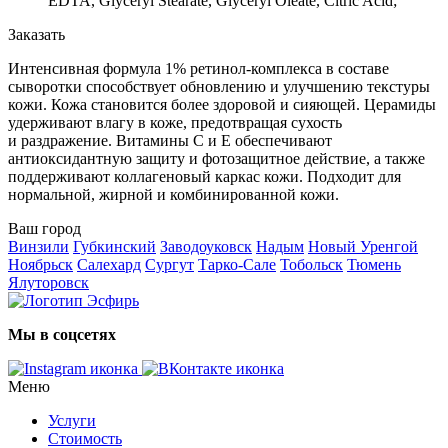
EDTA, Glyceryl Stearate, Glyceryl Oleate, Citric Acid;
Заказать
Интенсивная формула 1% ретинол-комплекса в составе
сыворотки способствует обновлению и улучшению текстуры
кожи. Кожа становится более здоровой и сияющей. Церамиды
удерживают влагу в коже, предотвращая сухость
и раздражение. Витамины С и Е обеспечивают
антиоксидантную защиту и фотозащитное действие, а также
поддерживают коллагеновый каркас кожи. Подходит для
нормальной, жирной и комбинированной кожи.
Ваш город
Винзили
Губкинский
Заводоуковск
Надым
Новый Уренгой
Ноябрьск
Салехард
Сургут
Тарко-Сале
Тобольск
Тюмень
Ялуторовск
Мы в соцсетях
Меню
Услуги
Стоимость